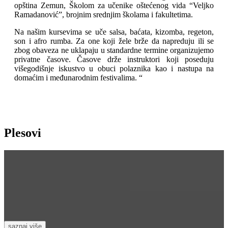
opština Zemun, Školom za učenike oštećenog vida “Veljko
Ramadanović”, brojnim srednjim školama i fakultetima.
Na našim kursevima se uče salsa, baćata, kizomba, regeton,
son i afro rumba. Za one koji žele brže da napreduju ili se
zbog obaveza ne uklapaju u standardne termine organizujemo
privatne časove. Časove drže instruktori koji poseduju
višegodišnje iskustvo u obuci polaznika kao i nastupa na
domaćim i međunarodnim festivalima. “
Plesovi
Salsa
duh kube
Prvi put reč salsa se pojavila na radiju u kompoziciji Ignasija
Peneira, koja je posvećena starom afričkom čoveku…
saznaj više