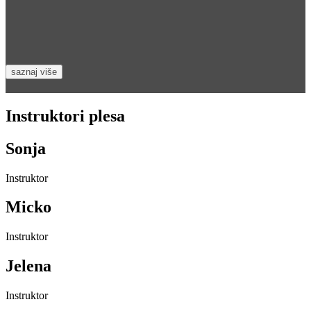
senzualni ples
Kizomba je mlad ples koji potiče iz Angole. Nastala je početkom
80-tih godina iz sembe. Odnos partnera je u ovom...
saznaj više
Instruktori plesa
Sonja
Instruktor
Micko
Instruktor
Jelena
Instruktor