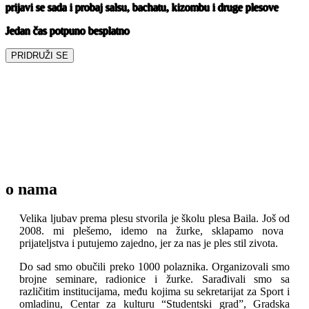
prijavi se sada i probaj salsu, bachatu, kizombu i druge plesove
Jedan čas potpuno besplatno
PRIDRUŽI SE
o nama
Velika ljubav prema plesu stvorila je školu plesa
Baila.
Još od
2008.
mi plešemo, idemo na žurke, sklapamo nova
prijateljstva i putujemo zajedno, jer za nas je ples stil zivota.
Do sad smo obučili preko 1000 polaznika. Organizovali smo
brojne seminare, radionice i žurke. Sarađivali smo sa
različitim institucijama, među kojima su sekretarijat za Sport i
omladinu, Centar za kulturu “Studentski grad”, Gradska