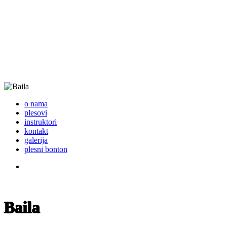
o nama
plesovi
instruktori
kontakt
galerija
plesni bonton
LOG IN
LOG IN
Baila